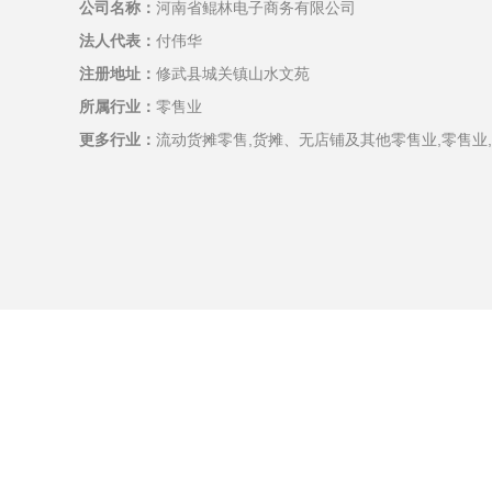
公司名称：
河南省鲲林电子商务有限公司
法人代表：
付伟华
注册地址：
修武县城关镇山水文苑
所属行业：
零售业
更多行业：
流动货摊零售,货摊、无店铺及其他零售业,零售业