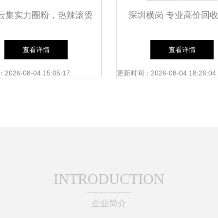
云集实力圈粉，热辣滚烫
深圳横岗 专业高价回
全场——第117届中国日
日用百货，赋能闲置资
查看详情
查看详情
百货商品交易会完美收官
再生
26-08-04 15:05:17
更新时间：2026-08-04 18:26:04
INTRODUCTION
企业简介