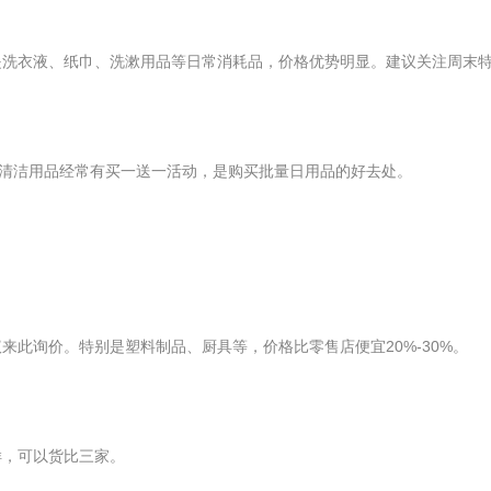
是洗衣液、纸巾、洗漱用品等日常消耗品，价格优势明显。建议关注周末
和清洁用品经常有买一送一活动，是购买批量日用品的好去处。
此询价。特别是塑料制品、厨具等，价格比零售店便宜20%-30%。
样，可以货比三家。