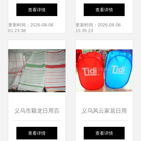
百货商品交易会火
产品 折叠外包装盒
查看详情
查看详情
热开幕，消费新趋
的跨领域应用与采
更新时间：2026-08-06
更新时间：2026-08-06
01:23:38
15:35:23
势引领行业浪潮
购指南
义乌市颖龙日用百
义乌风云家居日用
货商行 精选毛巾产
品厂 小商品之都的
查看详情
查看详情